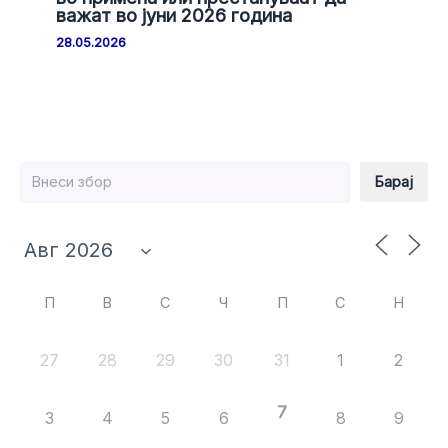
важат во јуни 2026 година
28.05.2026
Барај
Барај
П
В
С
Ч
П
С
Н
27
28
29
30
31
1
2
7
3
4
5
6
8
9