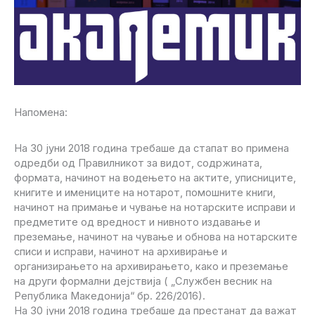
Напомена:
На 30 јуни 2018 година требаше да стапат во примена
одредби од Правилникот за видот, содржината,
формата, начинот на водењето на актите, уписниците,
книгите и имениците на нотарот, помошните книги,
начинот на примање и чување на нотарските исправи и
предметите од вредност и нивното издавање и
преземање, начинот на чување и обнова на нотарските
списи и исправи, начинот на архивирање и
организирањето на архивирањето, како и преземање
на други формални дејствија ( „Службен весник на
Република Македонија“ бр. 226/2016).
На 30 јуни 2018 година требаше да престанат да важат