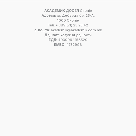
АКАДЕМИК ДООЕЛ
Скопје
Адреса:
ул. Дебарца бр. 25-А,
1000 Скопје
Тел:
+ 389 (71) 23 23 42
е-пошта:
akademik@akademik.com.mk
Дејност:
Услужни дејности
ЕДБ:
4030994158520
ЕМБС:
4752996