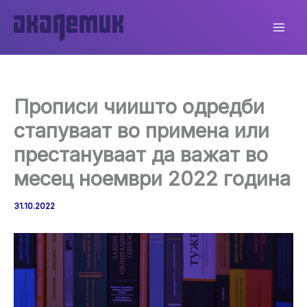
Skip
to
content
Прописи чиишто одредби
стапуваат во примена или
престануваат да важат во
месец ноември 2022 година
31.10.2022