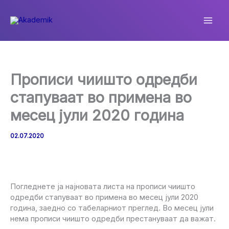
Skip
to
content
Прописи чиишто одредби
стапуваат во примена во
месец јули 2020 година
02.07.2020
Погледнете ја најновата листа на прописи чиишто
одредби стапуваат во примена во месец јули 2020
година, заедно со табеларниот преглед. Во месец јули
нема прописи чиишто одредби престануваат да важат.