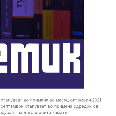
 стапуваат во примена во месец октомври 2021
 1 септември стапуваат во примена одредби од
есуваат на договорните камати.