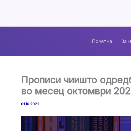
Skip
to
content
Почетна
За 
Прописи чиишто одредб
во месец октомври 202
01.10.2021