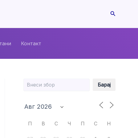
Search
тани
Контакт
Барај
Барај
П
В
С
Ч
П
С
Н