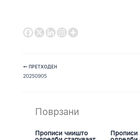
ПРЕТХОДЕН
20250905
Поврзани
Прописи чиишто
Прописи
одредби стапуваат
одредби 