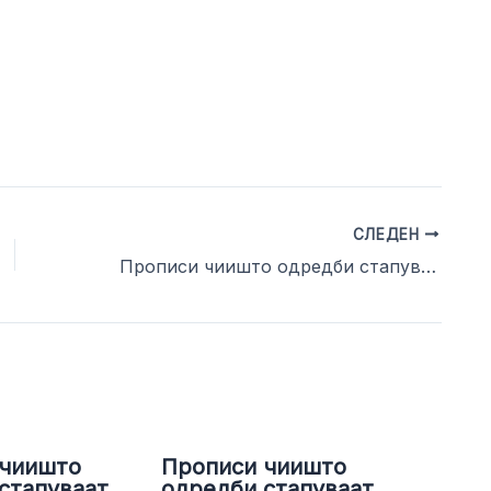
СЛЕДЕН
Прописи чиишто одредби стапуваат во примена во месец декември 2021 година
 чиишто
Прописи чиишто
стапуваат
одредби стапуваат