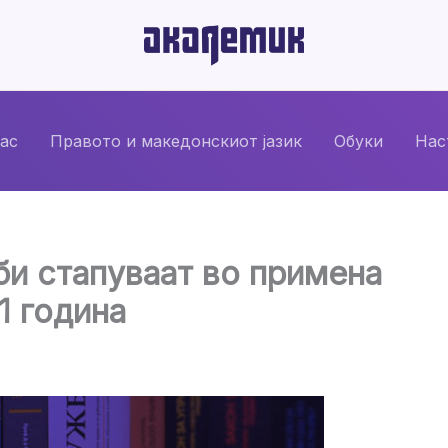
нас
Правото и македонскиот јазик
Обуки
Нас
и стапуваат во примена
1 година