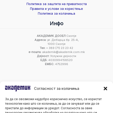
Политика за заштита на приватноста
Правила и услови за користење
Политика за колачиња
Инфо
АКАДЕМИК ДООЕЛ
Скопје
Адреса:
ул. Дебарца бр. 25-А,
1000 Скопје
Тел:
+ 389 (71) 23 23 42
е-пошта:
akademik@akademik.com.mk
Дејност:
Услужни дејности
ЕДБ:
4030994158520
ЕМБС:
4752996
Согласност за колачиња
За да се овозможи најдобро корисничко искуство, се користат
технологии како што се колачиња, за да се зачуваат или да се
пристапи до информации за уредот. Согласноста за овие
технологии овозможува обработка на податоци како што се