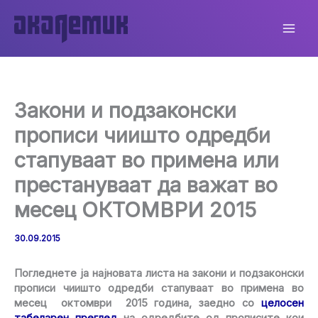
Skip
to
content
Закони и подзаконски
прописи чиишто одредби
стапуваат во примена или
престануваат да важат во
месец ОКТОМВРИ 2015
30.09.2015
Погледнете ја најновата листа на закони и подзаконски
прописи чиишто одредби стапуваат во примена во
месец
октомври 2015 година, заедно со
целосен
табеларен преглед
на одредбите од прописите кои