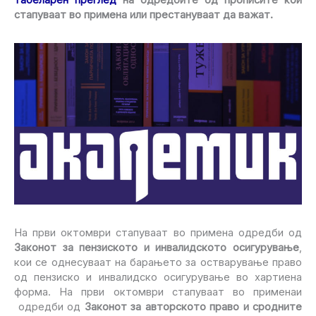
стапуваат во примена или престануваат да важат.
На први октомври стапуваат во примена одредби од
Законот за пензиското и инвалидското осигурување
,
кои се однесуваат на барањето за остварување право
од пензиско и инвалидско осигурување во хартиена
форма. На први октомври стапуваат во применаи
одредби од
Законот за авторското право и сродните