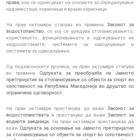
права
, кои се однесуваат на oсновитe за определување
надоместоци, корисници и крајни корисници.
На први октомври стапува во примена
Законот за
водостопанство
, со кој се уредува стопанисувањето,
користењето, функционирањето и одржувањето на
хидросистемите, системите за наводнување и
системите за одводнување.
Од подзаконските прописи, на први октомври стапува
во примена
Одлуката за преобразба на Јавното
претпријатие за стопанисување со објекти за спорт во
сопственост на Република Македонија во друштво со
ограничена одговорност
.
На први октомври престанува да важи
Законот за
водостопанствата
и престанува да важи
Законот за
водните заедници.
На први октомври престануваа да
важи
Одлуката за основање на Јавното претпријатие
за стопанисување со објекти за спорт во сопственост