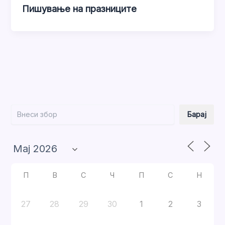
Пишување на празниците
Барај
Барај
П
В
С
Ч
П
С
Н
27
28
29
30
1
2
3