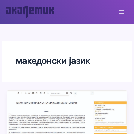
Skip
to
content
македонски јазик