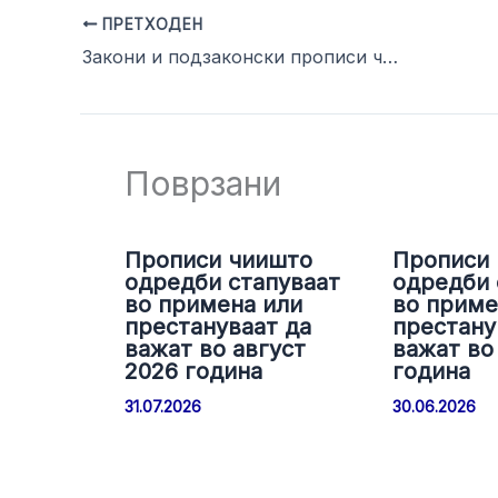
ПРЕТХОДЕН
Закони и подзаконски прописи чиишто одредби стапуваат во примена или престануваат да важат во месец ЈУЛИ 2015
Поврзани
Прописи чиишто
Прописи
одредби стапуваат
одредби 
во примена или
во приме
престануваат да
престану
важат во август
важат во 
2026 година
година
31.07.2026
30.06.2026