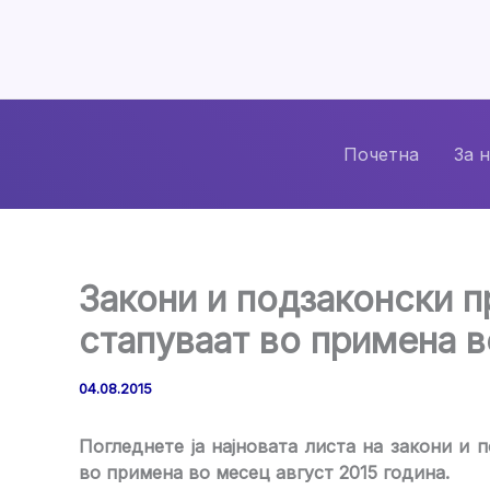
Skip
to
content
Почетна
За 
Закони и подзаконски 
стапуваат во примена 
04.08.2015
Погледнете ја најновата листа на закони и
во примена во месец август 2015 година.