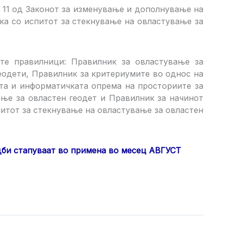
т 11 од Законот за изменување и дополнување на
ска со испитот за стекнување на овластување за
те правилници: Правилник за овластување за
геодети, Правилник за критериумите во однос на
та и информатичката опрема на просториите за
ње за овластен геодет и Правилник за начинот
питот за стекнување на овластување за овластен
дби стапуваат во примена во месец АВГУСТ