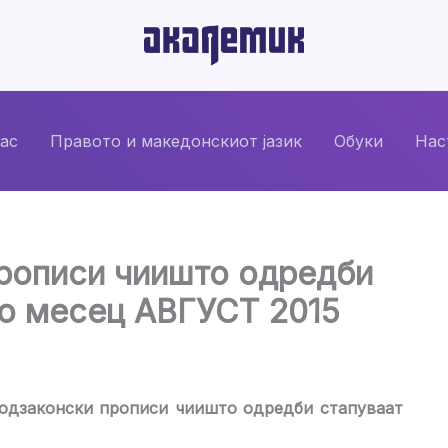
нас
Правото и македонскиот јазик
Обуки
Нас
прописи чиишто одредби
во месец АВГУСТ 2015
 подзаконски прописи чиишто одредби стапуваат