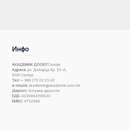
Инфо
АКАДЕМИК ДООЕЛ
Скопје
Адреса:
ул. Дебарца бр. 25-А,
1000 Скопје
Тел:
+ 389 (71) 23 23 42
е-пошта:
akademik@akademik.com.mk
Дејност:
Услужни дејности
ЕДБ:
4030994158520
ЕМБС:
4752996