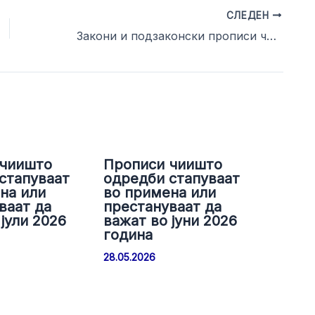
СЛЕДЕН
Закони и подзаконски прописи чиишто одредби стапуваат во примена или престануваат да важат во месец СЕПТЕМВРИ 2015
 чиишто
Прописи чиишто
стапуваат
одредби стапуваат
на или
во примена или
ваат да
престануваат да
јули 2026
важат во јуни 2026
година
28.05.2026