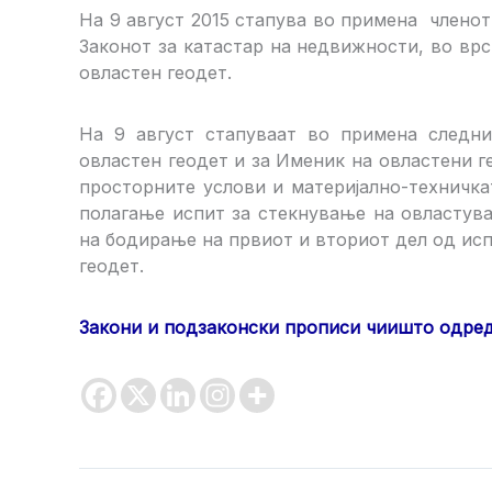
На 9 август 2015 стапува во примена члено
Законот за катастар на недвижности, во вр
овластен геодет.
На 9 август стапуваат во примена следни
овластен геодет и за Именик на овластени 
просторните услови и материјално-техничка
полагање испит за стекнување на овластува
на бодирање на првиот и вториот дел од ис
геодет.
Закони и подзаконски прописи чиишто одре