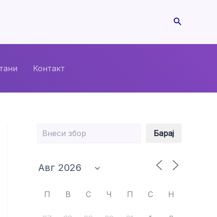
Search
тани
Контакт
Барај
Барај
П
В
С
Ч
П
С
Н