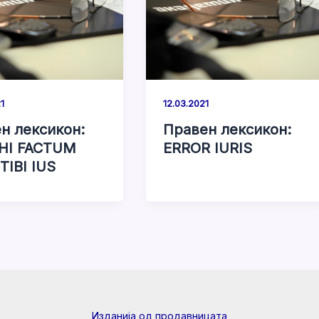
1
12.03.2021
н лексикон:
Правен лексикон:
HI FACTUM
ERROR IURIS
TIBI IUS
Изданија од продавницата