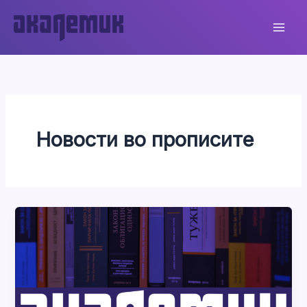
Skip
to
content
Новости во прописите