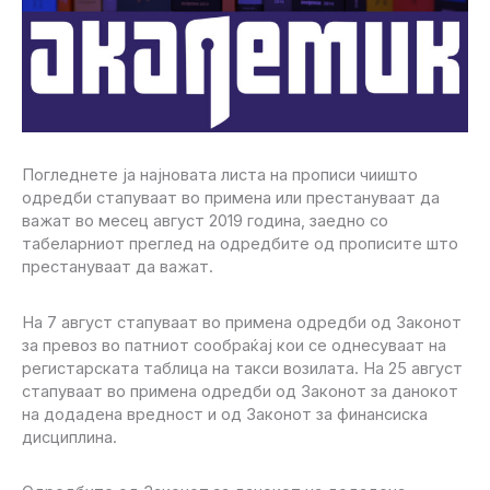
Погледнете ја најновата листа на прописи чиишто
одредби стапуваат во примена или престануваат да
важат во месец август 2019 година, заедно со
табеларниот преглед на одредбите од прописите што
престануваат да важат.
На 7 август стапуваат во примена одредби од Законот
за превоз во патниот сообраќај кои се однесуваат на
регистарската таблица на такси возилата. На 25 август
стапуваат во примена одредби од Законот за данокот
на додадена вредност и од Законот за финансиска
дисциплина.