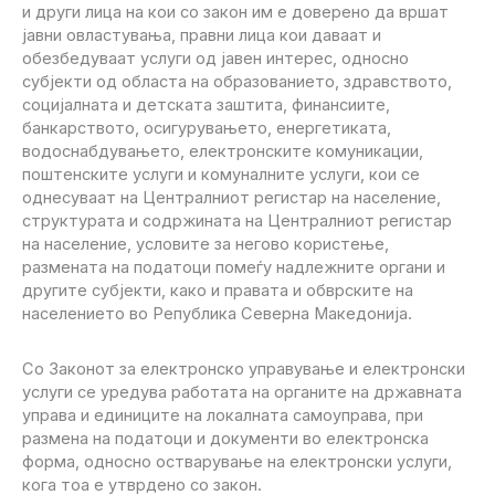
и други лица на кои со закон им е доверено да вршат
јавни овластувања, правни лица кои даваат и
обезбедуваат услуги од јавен интерес, односно
субјекти од областа на образованието, здравството,
социјалната и детската заштита, финансиите,
банкарството, осигурувањето, енергетиката,
водоснабдувањето, електронските комуникации,
поштенските услуги и комуналните услуги, кои се
однесуваат на Централниот регистар на население,
структурата и содржината на Централниот регистар
на население, условите за негово користење,
размената на податоци помеѓу надлежните органи и
другите субјекти, како и правата и обврските на
населението во Република Северна Македонија.
Со Законот за електронско управување и електронски
услуги се уредува работата на органите на државната
управа и единиците на локалната самоуправа, при
размена на податоци и документи во електронска
форма, односно остварување на електронски услуги,
кога тоа е утврдено со закон.