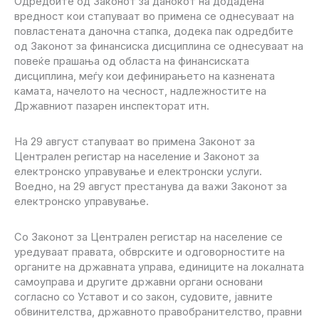
Одредбите од Законот за данокот на додадена
вредност кои стапуваат во примена се однесуваат на
повластената даночна стапка, додека пак одредбите
од Законот за финансиска дисциплина се однесуваат на
повеќе прашања од областа на финансиската
дисциплина, меѓу кои дефинирањето на казнената
камата, начелото на чесност, надлежностите на
Државниот пазарен инспекторат итн.
На 29 август стапуваат во примена Законот за
Централен регистар на население и Законот за
електронско управување и електронски услуги.
Воедно, на 29 август престанува да важи Законот за
електронско управување.
Со Законот за Централен регистар на население се
уредуваат правата, обврските и одговорностите на
органите на државната управа, единиците на локалната
самоуправа и другите државни органи основани
согласно со Уставот и со закон, судовите, јавните
обвинителства, државното правобранителство, правни