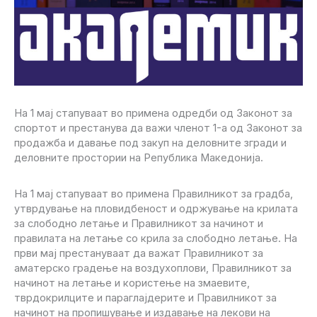
На 1 мај стапуваат во примена одредби од Законот за
спортот и престанува да важи членот 1-а од Законот за
продажба и давање под закуп на деловните згради и
деловните простории на Република Македонија.
На 1 мај стапуваат во примена Правилникот за градба,
утврдување на пловидбеност и одржување на крилата
за слободно летање и Правилникот за начинот и
правилата на летање со крила за слободно летање. На
први мај престануваат да важат Правилникот за
аматерско градење на воздухоплови, Правилникот за
начинот на летање и користење на змаевите,
тврдокрилците и параглајдерите и Правилникот за
начинот на пропишување и издавање на лекови на