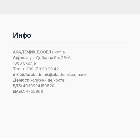
Инфо
АКАДЕМИК ДООЕЛ
Скопје
Адреса:
ул. Дебарца бр. 25-А,
1000 Скопје
Тел:
+ 389 (71) 23 23 42
е-пошта:
akademik@akademik.com.mk
Дејност:
Услужни дејности
ЕДБ:
4030994158520
ЕМБС:
4752996