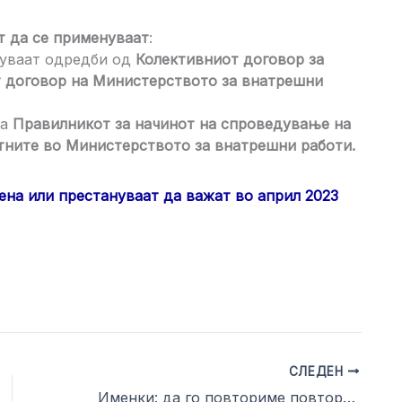
т да се применуваат
:
нуваат одредби од
Колективниот договор за
 договор на Министерството за внатрешни
ва
Правилникот за начинот на спроведување на
отните во Министерството за внатрешни работи.
на или престануваат да важат во април 2023
СЛЕДЕН
Именки: да го повториме повтореното