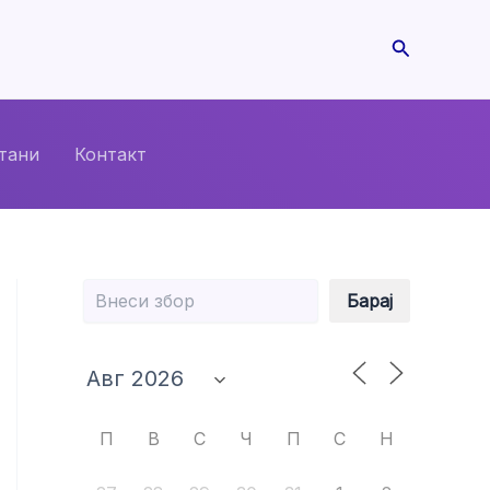
Search
тани
Контакт
Барај
Барај
П
В
С
Ч
П
С
Н