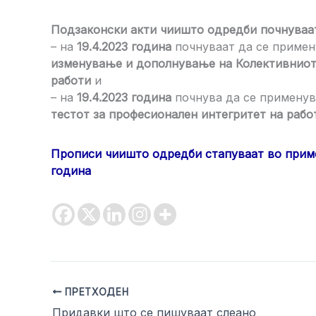
Подзаконски акти чиишто одредби почнуваа
– на
19.4.2023 година
почнуваат да се приме
изменување и дополнување на Колективниот
работи
и
– на
19.4.2023 година
почнува да се примену
тестот за професионален интегритет на раб
Прописи чиишто одредби стапуваат во приме
година
ПРЕТХОДЕН
Придавки што се пишуваат слеано