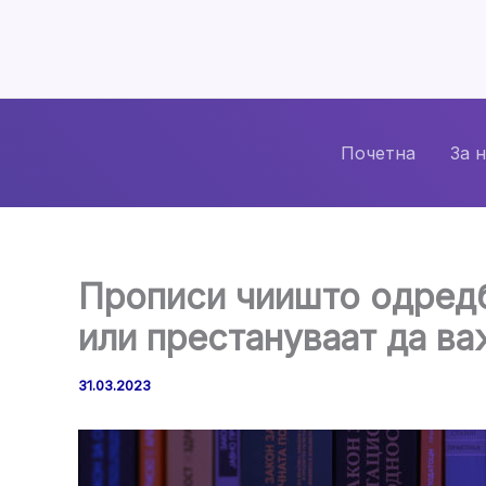
Skip
to
content
Почетна
За 
Прописи чиишто одредб
или престануваат да ва
31.03.2023