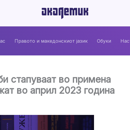
нас
Правото и македонскиот јазик
Обуки
Нас
и стапуваат во примена
жат во април 2023 година