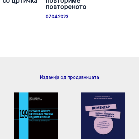
 со цртичка
повториме
повтореното
07.04.2023
Изданија од продавницата