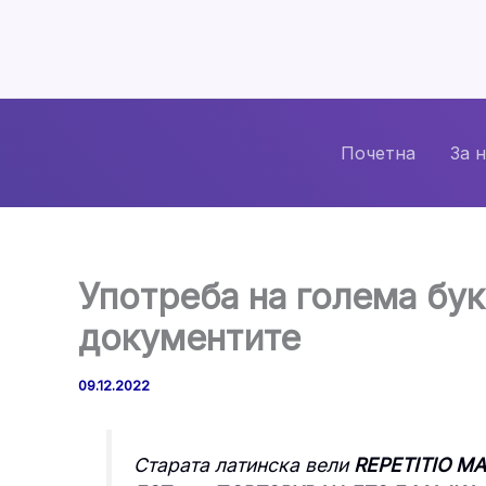
Skip
to
content
Почетна
За 
Употреба на голема бук
документите
09.12.2022
Старата латинска вели
REPETITIO M