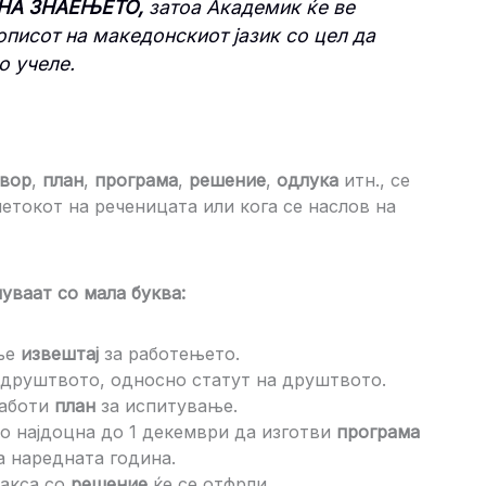
НА ЗНАЕЊЕТО,
затоа Академик ќе ве
описот на македонскиот јазик со цел да
о учеле.
вор
,
план
,
програма
,
решение
,
одлука
итн., се
четокот на реченицата или кога се наслов на
уваат со мала буква:
ање
извештај
за работењето.
 друштвото, односно статут на друштвото.
работи
план
за испитување.
о најдоцна до 1 декември да изготви
програма
а наредната година.
такса со
решение
ќе се отфрли.