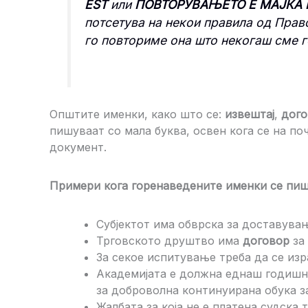
EST
или
ПОВТОРУВАЊЕТО Е МАЈКА 
потсетува на некои правила од Прав
го повториме она што некогаш сме г
Општите именки, како што се:
извештај
,
дого
пишуваат со мала буква, освен кога се на по
документ.
Примери кога горенаведените именки се пиш
Субјектот има обврска за доставув
Трговското друштво има
договор
за
За секое испитување треба да се из
Академијата е должна еднаш годишн
за доброволна континуирана обука з
Жалбата за која не е платена судска 