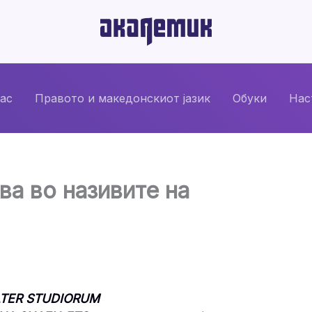
нас
Правото и македонскиот јазик
Обуки
Нас
ва во називите на
ATER STUDIORUM