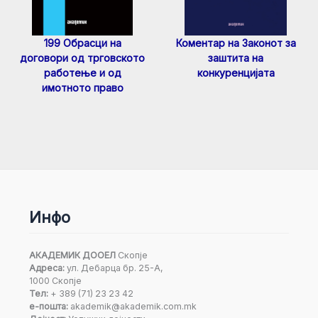
199 Обрасци на
Коментар на Законот за
договори од трговското
заштита на
работење и од
конкуренцијата
имотното право
Инфо
АКАДЕМИК ДООЕЛ
Скопје
Адреса:
ул. Дебарца бр. 25-А,
1000 Скопје
Тел:
+ 389 (71) 23 23 42
е-пошта:
akademik@akademik.com.mk