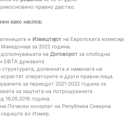
рикосновено правно дејство.
нки како наслов:
ратениците е
Извештајот
на Европската комисија
Македонија за 2022 година.
и дополнувањата на
Договорот
за слободна
 и ЕФТА државите
а структурата, должината и намената на
 користат операторите и други правни лица.
увачите за периодот 2021-2022 година се
иката за заштита на потрошувачите.
од 16.05.2018 година.
на Почесен конзулат на Република Северна
о седиште во Измир.