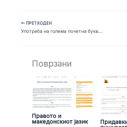
ПРЕТХОДЕН
Употреба на голема почетна буква во називите на законите, декларациите, резолуциите
Поврзани
Правото и
македонскиот јазик
Придавки